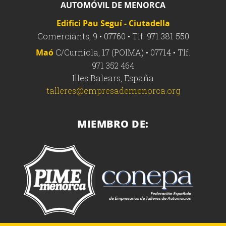
AUTOMÓVIL DE MENORCA
Edifici Pau Seguí - Ciutadella
Comerciants, 9 • 07760 • Tlf. 971 381 550
Maó
C/Curniola, 17 (POIMA) • 07714 • Tlf.
971 352 464
Illes Balears, España
talleres@empresademenorca.org
MIEMBRO DE: