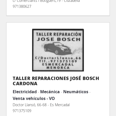
c/ Comerciants i Botiguers,19 - Ciutadella
971380627
TALLER REPARACIONES JOSÉ BOSCH
CARDONA
Electricidad
Mecánica
Neumáticos
-
-
-
Venta vehículos - VO
Doctor Llansó, 66-68 - Es Mercadal
971375109