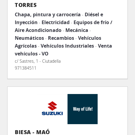
TORRES
Chapa, pintura y carrocería
Diésel e
-
Inyección
Electricidad
Equipos de frío /
-
-
Aire Acondicionado
Mecánica
-
-
Neumáticos
Recambios
Vehículos
-
-
Agrícolas
Vehículos Industriales
Venta
-
-
vehículos - VO
c/ Sastres, 1 - Ciutadella
971384511
BIESA - MAÓ