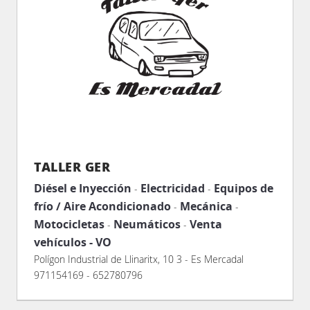
TALLER GER
Diésel e Inyección
Electricidad
Equipos de
-
-
frío / Aire Acondicionado
Mecánica
-
-
Motocicletas
Neumáticos
Venta
-
-
vehículos - VO
Polígon Industrial de Llinaritx, 10 3 - Es Mercadal
971154169 - 652780796