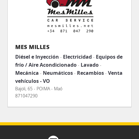
MES MILLES
Diésel e Inyección
Electricidad
Equipos de
-
-
frío / Aire Acondicionado
Lavado
-
-
Mecánica
Neumáticos
Recambios
Venta
-
-
-
vehículos - VO
Bajoli, 65 - POIMA - Maó
871047290